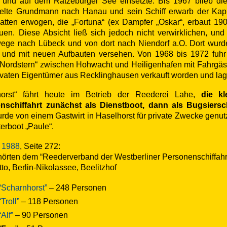
 und auf dem Ratzeburger See einsetzte. Bis 1967 blieb di
delte Grundmann nach Hanau und sein Schiff erwarb der K
tten erwogen, die „Fortuna“ (ex Dampfer „Oskar“, erbaut 1903
en. Diese Absicht ließ sich jedoch nicht verwirklichen, u
ge nach Lübeck und von dort nach Niendorf a.O. Dort wurde
t und mit neuen Aufbauten versehen. Von 1968 bis 1972 fuhr
ordstern“ zwischen Hohwacht und Heiligenhafen mit Fahrgäste
ivaten Eigentümer aus Recklinghausen verkauft worden und lag 
horst“ fährt heute im Betrieb der Reederei Lahe,
die k
nschiffahrt zunächst als Dienstboot, dann als Bugsiers
wurde von einem Gastwirt in Haselhorst für private Zwecke genu
terboot „Paule“.
t 1988
, Seite 272:
örten dem “Reederverband der Westberliner Personenschiffahrt e
tto, Berlin-Nikolassee, Beelitzhof
“Scharnhorst”
– 248 Personen
“Troll”
– 118 Personen
“Alf”
– 90 Personen