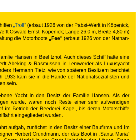
hiffen
„Troll“
(erbaut 1926 von der Pabst-Werft in Köpenick,
erft Oswald Ernst, Köpenick; Länge 26,0 m, Breite 4,80 m)
altung die Motorboote
„Fee“
(erbaut 1926 von der Nathan-
Famlie Hansen in Beelitzhof. Auch dieses Schiff hatte eine
werft Abeking & Rasmussen in Lemwerder als Luxusyacht
ders Hermann Tietz, wie von späteren Besitzern berichtet
h 1933 kam sie in die Hände der Nationalsozialisten und
en sein.
bene Yacht in den Besitz der Familie Hansen. Als der
rgen wurde, waren noch Reste einer sehr aufwendigen
of im Betrieb der Reederei Kagel, bis deren Motorschiffe
iffahrt eingegliedert wurden.
ahrt aufgab, zunächst in den Besitz einer Baufirma und im
eigner Herbert Grundmann, der das Boot in „Santa Maria“