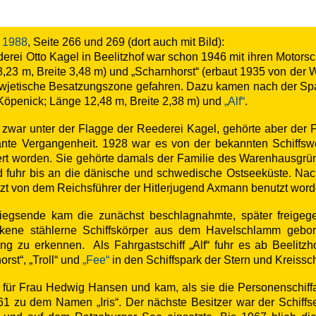
t 1988
, Seite 266 und 269 (dort auch mit Bild):
erei Otto Kagel in Beelitzhof war schon 1946 mit ihren Motorsc
,23 m, Breite 3,48 m) und „Scharnhorst“ (erbaut 1935 von der W
owjetische Besatzungszone gefahren. Dazu kamen nach der Sp
 Köpenick; Länge 12,48 m, Breite 2,38 m) und
„Alf“
.
hr zwar unter der Flagge der Reederei Kagel, gehörte aber der 
sante Vergangenheit. 1928 war es von der bekannten Schiffs
ert worden. Sie gehörte damals der Familie des Warenhausgrün
d fuhr bis an die dänische und schwedische Ostseeküste. Nac
etzt von dem Reichsführer der Hitlerjugend Axmann benutzt word
iegsende kam die zunächst beschlagnahmte, später freigege
kene stählerne Schiffskörper aus dem Havelschlamm gebo
ung zu erkennen. Als Fahrgastschiff „Alf“ fuhr es ab Beelitzh
rst“, „Troll“ und
„Fee“
in den Schiffspark der Stern und Kreissch
hr für Frau Hedwig Hansen und kam, als sie die Personenschiff
1 zu dem Namen „Iris“. Der nächste Besitzer war der Schiffs