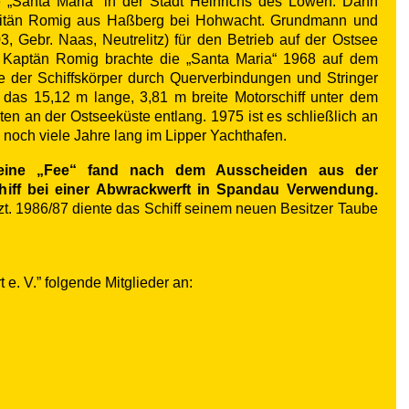
e „Santa Maria“ in der Stadt Heinrichs des Löwen. Dann
apitän Romig aus Haßberg bei Hohwacht. Grundmann und
, Gebr. Naas, Neutrelitz) für den Betrieb auf der Ostsee
nd Kaptän Romig brachte die „Santa Maria“ 1968 auf dem
 der Schiffskörper durch Querverbindungen und Stringer
 das 15,12 m lange, 3,81 m breite Motorschiff unter dem
n an der Ostseeküste entlang. 1975 ist es schließlich an
noch viele Jahre lang im Lipper Yachthafen.
leine „Fee“ fand nach dem Ausscheiden aus der
chiff bei einer Abwrackwerft in Spandau Verwendung.
tzt. 1986/87 diente das Schiff seinem neuen Besitzer Taube
. V.” folgende Mitglieder an: