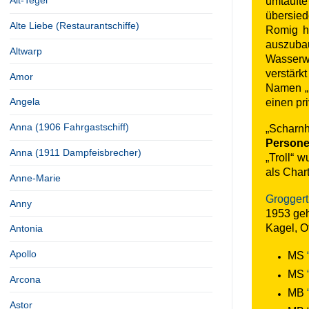
Alt-Tegel
umtaufte
übersie
Alte Liebe (Restaurantschiffe)
Romig ha
auszubau
Altwarp
Wasserwe
verstärk
Amor
Namen „N
Angela
einen pr
Anna (1906 Fahrgastschiff)
„Scharn
Persone
Anna (1911 Dampfeisbrecher)
„Troll“ 
als Char
Anne-Marie
Grogger
Anny
1953 geh
Kagel, O
Antonia
Apollo
MS
MS
Arcona
MB
Astor