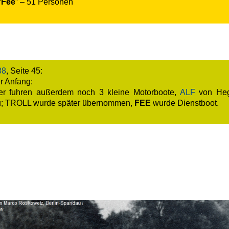
“
Fee
” – 51 Personen
88
, Seite 45:
r Anfang:
ter fuhren außerdem noch 3 kleine Motorboote,
ALF
von He
; TROLL wurde später übernommen,
FEE
wurde Dienstboot.