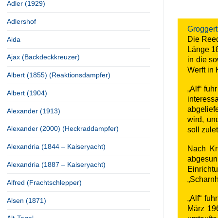
Adler (1929)
Adlershof
Grogger
Die Reed
Aida
Länge 18
Ajax (Backdeckkreuzer)
in die s
Werft in
Albert (1855) (Reaktionsdampfer)
„Alf“ fu
Albert (1904)
interes
abgelief
Alexander (1913)
wird, un
Alexander (2000) (Heckraddampfer)
soll zul
Alexandria (1844 – Kaiseryacht)
Nach Kr
abgesun
Alexandria (1887 – Kaiseryacht)
Einricht
„Scharnho
Alfred (Frachtschlepper)
„Alf“ fu
Alsen (1871)
März 196