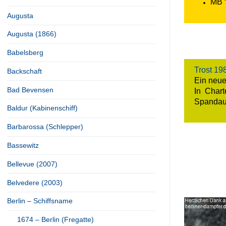
MB 
Augusta
Augusta (1866)
Babelsberg
Trost 19
Backschaft
Ein neue
Bad Bevensen
In Char
Spandau
Baldur (Kabinenschiff)
Barbarossa (Schlepper)
Bassewitz
Bellevue (2007)
Belvedere (2003)
Berlin – Schiffsname
1674 – Berlin (Fregatte)