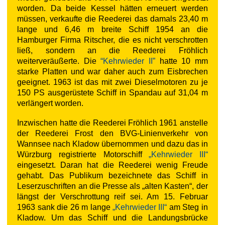
worden. Da beide Kessel hätten erneuert werden
müssen, verkaufte die Reederei das damals 23,40 m
lange und 6,46 m breite Schiff 1954 an die
Hamburger Firma Ritscher, die es nicht verschrotten
ließ, sondern an die Reederei Fröhlich
weiterveräußerte. Die
“Kehrwieder II”
hatte 10 mm
starke Platten und war daher auch zum Eisbrechen
geeignet. 1963 ist das mit zwei Dieselmotoren zu je
150 PS ausgerüstete Schiff in Spandau auf 31,04 m
verlängert worden.
Inzwischen hatte die Reederei Fröhlich 1961 anstelle
der Reederei Frost den BVG-Linienverkehr von
Wannsee nach Kladow übernommen und dazu das in
Würzburg registrierte Motorschiff
„Kehrwieder III“
eingesetzt. Daran hat die Reederei wenig Freude
gehabt. Das Publikum bezeichnete das Schiff in
Leserzuschriften an die Presse als „alten Kasten“, der
längst der Verschrottung reif sei. Am 15. Februar
1963 sank die 26 m lange
„Kehrwieder III“
am Steg in
Kladow. Um das Schiff und die Landungsbrücke