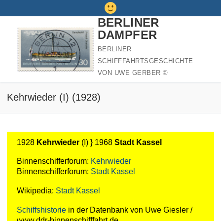
Zum
Inhalt
BERLINER
springen
DAMPFER
BERLINER
SCHIFFFAHRTSGESCHICHTE
VON UWE GERBER ©
Kehrwieder (I) (1928)
1928
Kehrwieder
(I) } 1968
Stadt Kassel
Binnenschifferforum:
Kehrwieder
Binnenschifferforum:
Stadt Kassel
Wikipedia:
Stadt Kassel
Schiffshistorie
in der Datenbank von Uwe Giesler /
www.ddr-binnenschifffahrt.de.